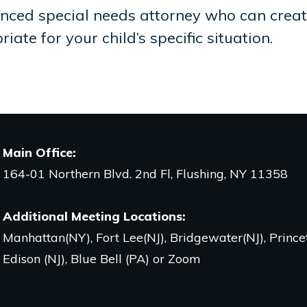
erienced special needs attorney who can cre
ate for your child’s specific situation.
Main Office
:
164-01 Northern Blvd. 2nd Fl, Flushing, NY 11358
Additional Meeting Locations:
Manhattan(NY), Fort Lee(NJ), Bridgewater(NJ), Princet
Edison (NJ), Blue Bell (PA) or Zoom