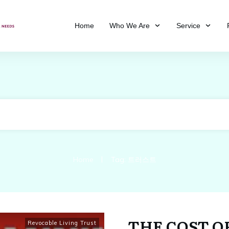
Home
Who We Are
Service
|
Home
Tag: 트러스트
THE COST O
Revocable Living Trust