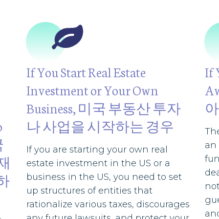
If You Start Real Estate
If
Investment or Your Own
A
Business, 미국 부동산 투자
아
o
나 사업을 시작하는 경우
The
국
an 
If you are starting your own real
재
fun
estate investment in the US or a
dea
하
business in the US, you need to set
not
up structures of entities that
gue
rationalize various taxes, discourages
and
any future lawsuits, and protect your