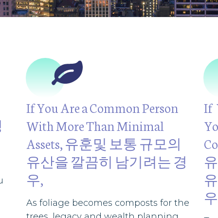
If You Are a Common Person
If
정
With More Than Minimal
Yo
Assets, 유훈및 보통 규모의
Co
유산을 깔끔히 남기려는 경
유
우,
유
u
우
As foliage becomes composts for the
trees, legacy and wealth planning