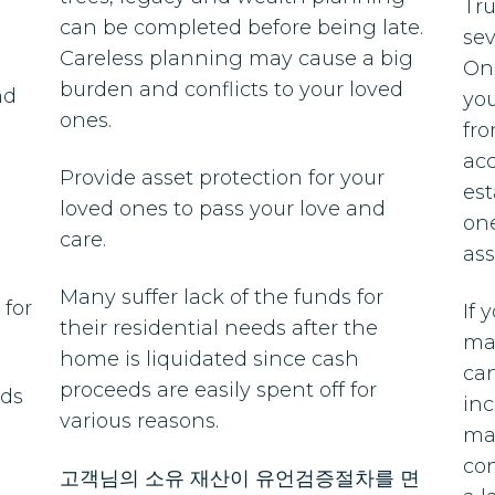
Tru
can be completed before being late.
sev
Careless planning may cause a big
One
burden and conflicts to your loved
nd
you
ones.
fro
acc
Provide asset protection for your
es
loved ones to pass your love and
one
care.
ass
Many suffer lack of the funds for
 for
If 
their residential needs after the
mar
home is liquidated since cash
can
proceeds are easily spent off for
nds
inc
various reasons.
ma
con
고객님의 소유 재산이 유언검증절차를 면