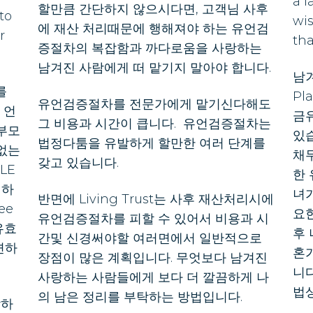
a l
할만큼 간단하지 않으시다면, 고객님 사후
to
wi
에 재산 처리때문에 행해져야 하는 유언검
r
tha
증절차의 복잡함과 까다로움을 사랑하는
남겨진 사람에게 떠 맡기지 말아야 합니다.
남겨
를
Pl
유언검증절차를 전문가에게 맡기신다해도
 언
금
그 비용과 시간이 큽니다. 유언검증절차는
 부모
있습
법정다툼을 유발하게 할만한 여러 단계를
 없는
채
갖고 있습니다.
LE
한 
체하
녀
반면에 Living Trust는 사후 재산처리시에
ee
요한
유언검증절차를 피할 수 있어서 비용과 시
유효
후
간및 신경써야할 여러면에서 일반적으로
련하
혼
장점이 많은 계획입니다. 무엇보다 남겨진
니
사랑하는 사람들에게 보다 더 깔끔하게 나
법
의 남은 정리를 부탁하는 방법입니다.
감하