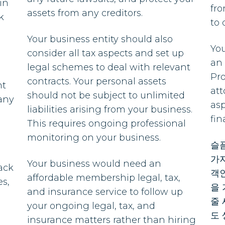
in
fro
assets from any creditors.
k
to
Your business entity should also
You
consider all tax aspects and set up
an 
legal schemes to deal with relevant
Pr
contracts. Your personal assets
nt
att
should not be subject to unlimited
many
asp
liabilities arising from your business.
fin
This requires ongoing professional
monitoring on your business.
슬
가
Your business would need an
back
객인
affordable membership legal, tax,
es,
을 
and insurance service to follow up
줄
your ongoing legal, tax, and
도
insurance matters rather than hiring