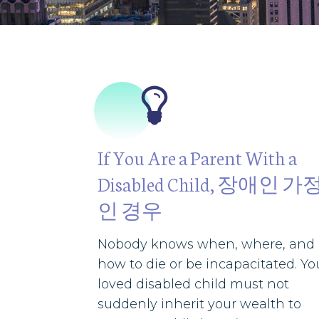
If You Are a Parent With a
Disabled Child
,
장애인 가
인 경우
Nobody knows when, where, and
how to die or be incapacitated. Yo
loved disabled child must not
suddenly inherit your wealth to